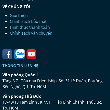
VỀ CHÚNG TÔI
Giới thiệu
Chính sách bảo mật
Hình thức thanh toán
Chính sách vận chuyển
THÔNG TIN LIÊN HỆ
Vă
n ph
ò
ng Qu
ậ
n 1
Tầng 6,7 - Tòa nhà Friendship, Số: 31 Lê Duẩn, Phường
Bến Nghé, Q.1, Tp. HCM
Vă
n ph
ò
ng Th
ủ
Đứ
c
17/43/13 Tam Bình , KP7, P. Hiệp Bình Chánh, ThủĐức,
Tp. HCM