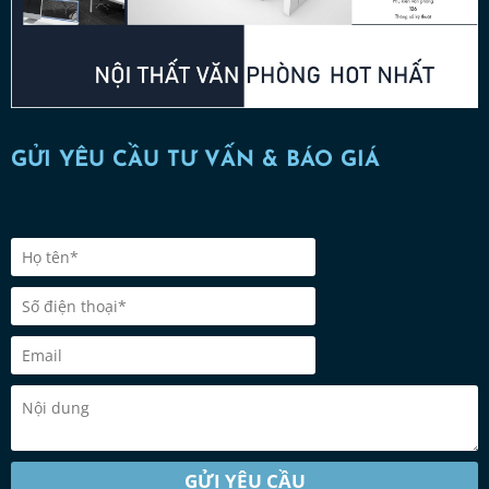
GỬI YÊU CẦU TƯ VẤN & BÁO GIÁ
GỬI YÊU CẦU