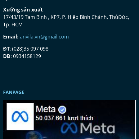
Xưở
ng s
ả
n xu
ấ
t
17/43/19 Tam Bình , KP7, P. Hiệp Bình Chánh, ThủĐức,
Tp. HCM
Email:
anvila.vn@gmail.com
ĐT
: (028)35 097 098
DĐ
: 0934158129
FANPAGE