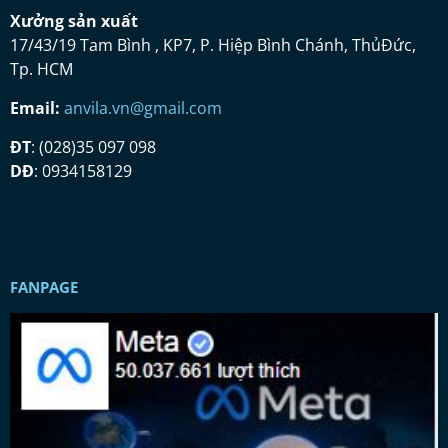
Xưở
ng s
ả
n xu
ấ
t
17/43/19 Tam Bình , KP7, P. Hiệp Bình Chánh, ThủĐức,
Tp. HCM
Email:
anvila.vn@gmail.com
ĐT
: (028)35 097 098
DĐ
: 0934158129
FANPAGE