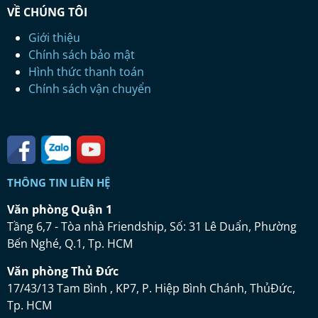
VỀ CHÚNG TÔI
Giới thiệu
Chính sách bảo mật
Hình thức thanh toán
Chính sách vận chuyển
THÔNG TIN LIÊN HỆ
Vă
n ph
ò
ng Qu
ậ
n 1
Tầng 6,7 - Tòa nhà Friendship, Số: 31 Lê Duẩn, Phường
Bến Nghé, Q.1, Tp. HCM
Vă
n ph
ò
ng Th
ủ
Đứ
c
17/43/13 Tam Bình , KP7, P. Hiệp Bình Chánh, ThủĐức,
Tp. HCM