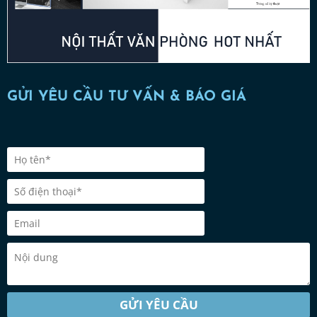
GỬI YÊU CẦU TƯ VẤN & BÁO GIÁ
GỬI YÊU CẦU