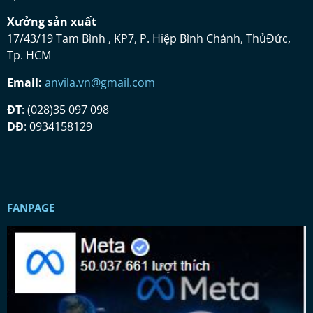
Xưở
ng s
ả
n xu
ấ
t
17/43/19 Tam Bình , KP7, P. Hiệp Bình Chánh, ThủĐức,
Tp. HCM
Email:
anvila.vn@gmail.com
ĐT
: (028)35 097 098
DĐ
: 0934158129
FANPAGE