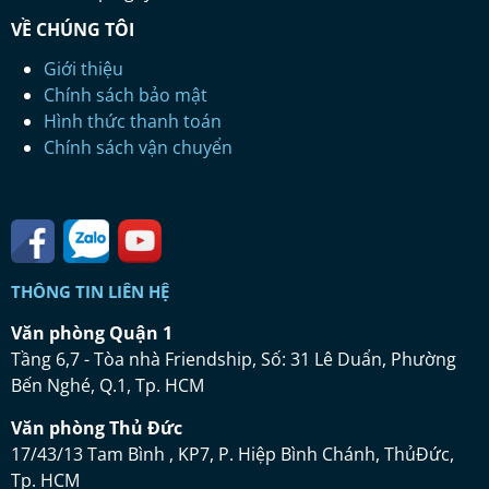
VỀ CHÚNG TÔI
Giới thiệu
Chính sách bảo mật
Hình thức thanh toán
Chính sách vận chuyển
THÔNG TIN LIÊN HỆ
Vă
n ph
ò
ng Qu
ậ
n 1
Tầng 6,7 - Tòa nhà Friendship, Số: 31 Lê Duẩn, Phường
Bến Nghé, Q.1, Tp. HCM
Vă
n ph
ò
ng Th
ủ
Đứ
c
17/43/13 Tam Bình , KP7, P. Hiệp Bình Chánh, ThủĐức,
Tp. HCM