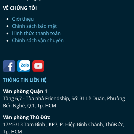
VỀ CHÚNG TÔI
Giới thiệu
Chính sách bảo mật
Hình thức thanh toán
Chính sách vận chuyển
THÔNG TIN LIÊN HỆ
Vă
n ph
ò
ng Qu
ậ
n 1
Tầng 6,7 - Tòa nhà Friendship, Số: 31 Lê Duẩn, Phường
Bến Nghé, Q.1, Tp. HCM
Vă
n ph
ò
ng Th
ủ
Đứ
c
17/43/13 Tam Bình , KP7, P. Hiệp Bình Chánh, ThủĐức,
Tp. HCM