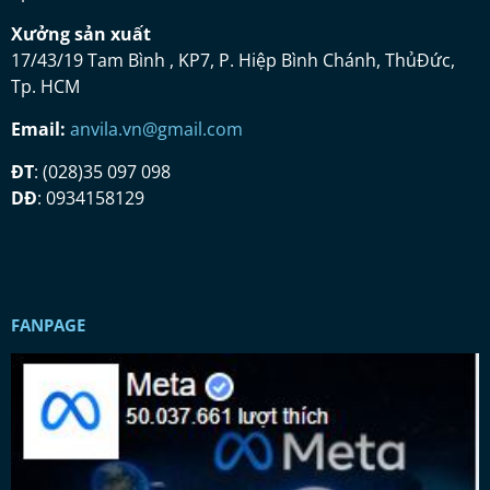
Xưở
ng s
ả
n xu
ấ
t
17/43/19 Tam Bình , KP7, P. Hiệp Bình Chánh, ThủĐức,
Tp. HCM
Email:
anvila.vn@gmail.com
ĐT
: (028)35 097 098
DĐ
: 0934158129
FANPAGE