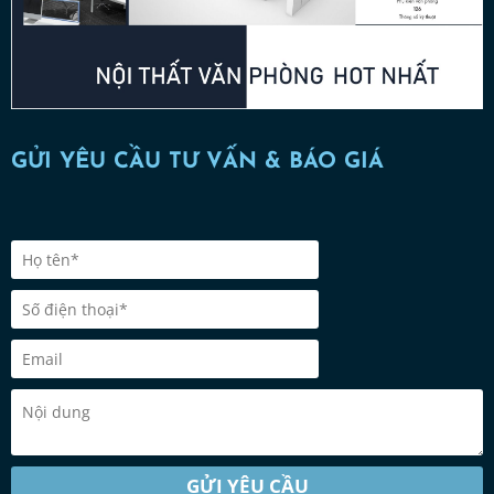
GỬI YÊU CẦU TƯ VẤN & BÁO GIÁ
GỬI YÊU CẦU