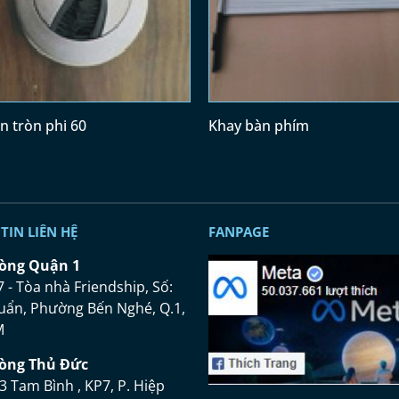
n tròn phi 60
Khay bàn phím
TIN LIÊN HỆ
FANPAGE
ò
ng Qu
ậ
n 1
7 - Tòa nhà Friendship, Số:
uẩn, Phường Bến Nghé, Q.1,
M
ò
ng Th
ủ
Đứ
c
3 Tam Bình , KP7, P. Hiệp