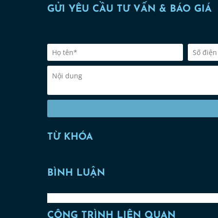
GỬI YÊU CẦU TƯ VẤN & BÁO GIÁ
TỪ KHÓA
BÌNH LUẬN
CÔNG TRÌNH LIÊN QUAN