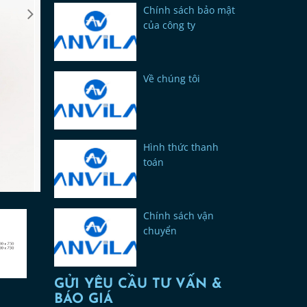
Chính sách bảo mật
của công ty
Về chúng tôi
Hình thức thanh
toán
Chính sách vận
chuyển
GỬI YÊU CẦU TƯ VẤN &
BÁO GIÁ