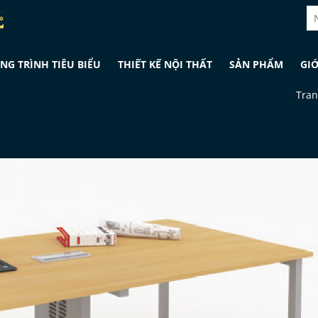
NG TRÌNH TIÊU BIỂU
THIẾT KẾ NỘI THẤT
SẢN PHẨM
GIỚ
Tran