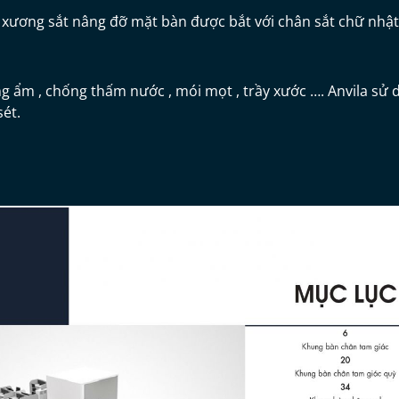
 xương sắt nâng đỡ mặt bàn được bắt với chân sắt chữ nhật
 ẩm , chống thấm nước , mói mọt , trầy xước …. Anvila sử 
sét.