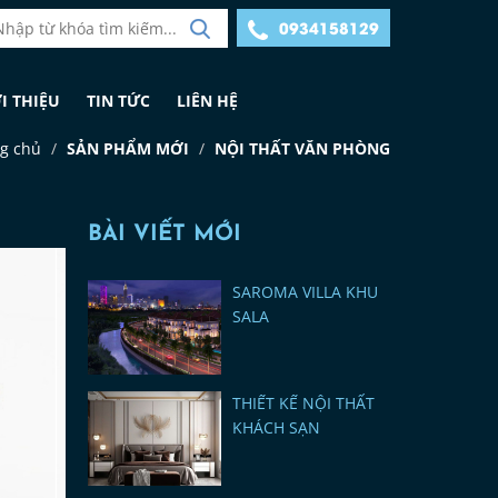
0934158129
I THIỆU
TIN TỨC
LIÊN HỆ
g chủ
SẢN PHẨM MỚI
NỘI THẤT VĂN PHÒNG
BÀI VIẾT MỚI
SAROMA VILLA KHU
SALA
THIẾT KẾ NỘI THẤT
KHÁCH SẠN