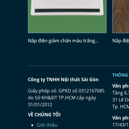
Nắp điện giảm chấn màu trắng
Nắp điệ
(300x120)
THÔNG 
Công ty TNHH Nội thất Sài Gòn
Vă
n ph
Giấy phép số: GPKD số 0312167685
Tầng 6,
do Sở KH&ĐT TP.HCM cấp ngày
31 Lê D
31/01/2012
Tp. HC
VỀ CHÚNG TÔI
Vă
n ph
17/43/1
Giới thiệu