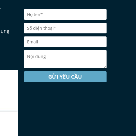
.
dụng
GỬI YÊU CẦU