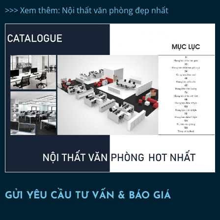
>>> Xem thêm: Nội thất văn phòng đẹp nhất
GỬI YÊU CẦU TƯ VẤN & BÁO GIÁ