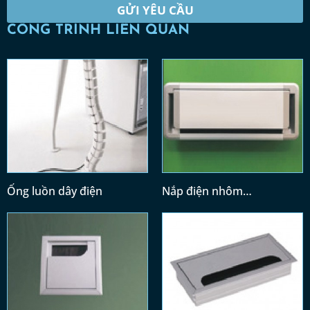
GỬI YÊU CẦU
CÔNG TRÌNH LIÊN QUAN
Ống luồn dây điện
Nắp điện nhôm
(300x128)/(400x128)