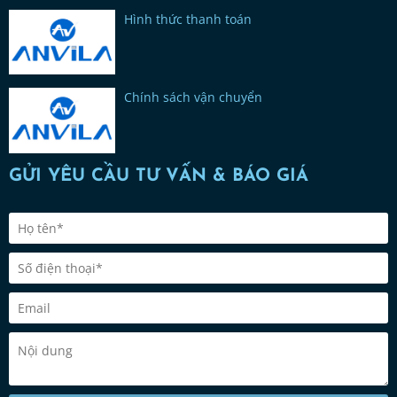
Hình thức thanh toán
Chính sách vận chuyển
GỬI YÊU CẦU TƯ VẤN & BÁO GIÁ