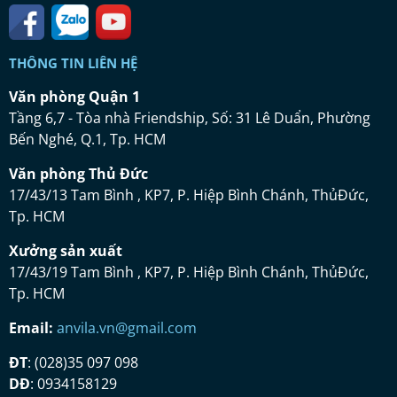
THÔNG TIN LIÊN HỆ
Vă
n ph
ò
ng Qu
ậ
n 1
Tầng 6,7 - Tòa nhà Friendship, Số: 31 Lê Duẩn, Phường
Bến Nghé, Q.1, Tp. HCM
Vă
n ph
ò
ng Th
ủ
Đứ
c
17/43/13 Tam Bình , KP7, P. Hiệp Bình Chánh, ThủĐức,
Tp. HCM
Xưở
ng s
ả
n xu
ấ
t
17/43/19 Tam Bình , KP7, P. Hiệp Bình Chánh, ThủĐức,
Tp. HCM
Email:
anvila.vn@gmail.com
ĐT
: (028)35 097 098
DĐ
: 0934158129