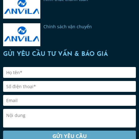
Chính sách vận chuyển
GỬI YÊU CẦU TƯ VẤN & BÁO GIÁ
GỬI YÊU CẦU