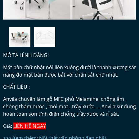
MÔ TẢ HÌNH DÁNG:
Mặt bàn chữ nhật nối liền xuống dưới là thanh xương sắt
nâng đỡ mặt bàn được bắt với chân sắt chữ nhật.
CHẤT LIỆU :
Anvila chuyên làm gỗ MFC phủ Melamine, chống ẩm ,
chống thấm nước , mói mọt , trầy xước …. Anvila sử dụng
hoàn toàn sơn tĩnh điện chống trầy xước và rỉ sét.
Giá:
LIÊN HỆ NGAY
>>> Xem thêm: Nội thất văn phòng đẹp nhất