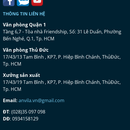
THÔNG TIN LIÊN HỆ
Vă
n ph
ò
ng Qu
ậ
n 1
Tầng 6,7 - Tòa nhà Friendship, Số: 31 Lê Duẩn, Phường
Bến Nghé, Q.1, Tp. HCM
Vă
n ph
ò
ng Th
ủ
Đứ
c
17/43/13 Tam Bình , KP7, P. Hiệp Bình Chánh, ThủĐức,
Tp. HCM
Xưở
ng s
ả
n xu
ấ
t
17/43/19 Tam Bình , KP7, P. Hiệp Bình Chánh, ThủĐức,
Tp. HCM
Email:
anvila.vn@gmail.com
ĐT
: (028)35 097 098
DĐ
: 0934158129