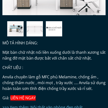
MÔ TẢ HÌNH DÁNG:
Mặt bàn chữ nhật nối liền xuống dưới là thanh xương sắt
nâng đỡ mặt bàn được bắt với chân sắt chữ nhật.
CHẤT LIỆU :
Anvila chuyên làm gỗ MFC phủ Melamine, chống ẩm ,
chống thấm nước , mói mọt , trầy xước …. Anvila sử dụng
hoàn toàn sơn tĩnh điện chống trầy xước và rỉ sét.
Giá:
LIÊN HỆ NGAY
>>> Xem thêm: Nội thất văn phòng đẹp nhất