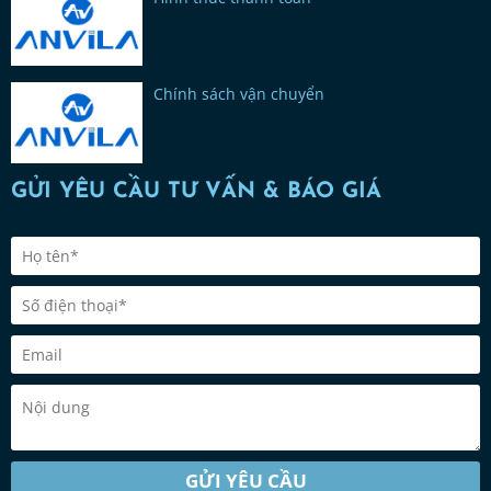
Chính sách vận chuyển
GỬI YÊU CẦU TƯ VẤN & BÁO GIÁ
GỬI YÊU CẦU