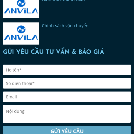
Chính sách vận chuyển
GỬI YÊU CẦU TƯ VẤN & BÁO GIÁ
GỬI YÊU CẦU