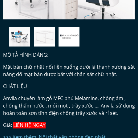
MÔ TẢ HÌNH DÁNG:
Mặt bàn chữ nhật nối liền xuống dưới là thanh xương sắt
nâng đỡ mặt bàn được bắt với chân sắt chữ nhật.
CHẤT LIỆU :
Anvila chuyên làm gỗ MFC phủ Melamine, chống ẩm ,
chống thấm nước , mói mọt , trầy xước …. Anvila sử dụng
hoàn toàn sơn tĩnh điện chống trầy xước và rỉ sét.
Giá:
LIÊN HỆ NGAY
>>> Xem thêm: Nội thất văn phòng đẹp nhất