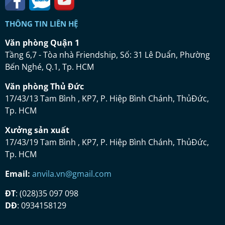
THÔNG TIN LIÊN HỆ
Vă
n ph
ò
ng Qu
ậ
n 1
Tầng 6,7 - Tòa nhà Friendship, Số: 31 Lê Duẩn, Phường
Bến Nghé, Q.1, Tp. HCM
Vă
n ph
ò
ng Th
ủ
Đứ
c
17/43/13 Tam Bình , KP7, P. Hiệp Bình Chánh, ThủĐức,
Tp. HCM
Xưở
ng s
ả
n xu
ấ
t
17/43/19 Tam Bình , KP7, P. Hiệp Bình Chánh, ThủĐức,
Tp. HCM
Email:
anvila.vn@gmail.com
ĐT
: (028)35 097 098
DĐ
: 0934158129