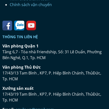
Chính sách vận chuyển
THÔNG TIN LIÊN HỆ
Vă
n ph
ò
ng Qu
ậ
n 1
Tầng 6,7 - Tòa nhà Friendship, Số: 31 Lê Duẩn, Phường
Bến Nghé, Q.1, Tp. HCM
Vă
n ph
ò
ng Th
ủ
Đứ
c
17/43/13 Tam Bình , KP7, P. Hiệp Bình Chánh, ThủĐức,
Tp. HCM
Xưở
ng s
ả
n xu
ấ
t
17/43/19 Tam Bình , KP7, P. Hiệp Bình Chánh, ThủĐức,
Tp. HCM