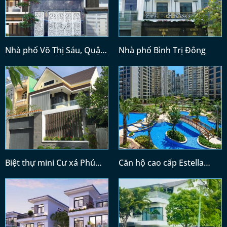
Nhà phố Võ Thị Sáu, Quận
Nhà phố Bình Trị Đông
3
Biệt thự mini Cư xá Phú
Căn hộ cao cấp Estella
Lâm
Hights