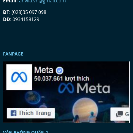
Email:
anvila.vn@gmail.com
ĐT
: (028)35 097 098
DĐ
: 0934158129
FANPAGE
VĂN PHÒNG QUẬN 1