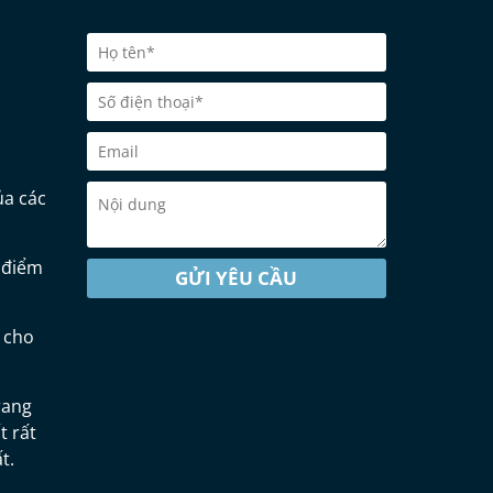
ủa các
g điểm
GỬI YÊU CẦU
 cho
rang
t rất
t.