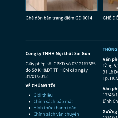
Ghế đôn bàn trang điểm GĐ 0014
GHẾ ĐÔ
GĐ 012
THÔNG 
Công ty TNHH Nội thất Sài Gòn
Vă
n ph
Giấy phép số: GPKD số 0312167685
Tầng 6,
do Sở KH&ĐT TP.HCM cấp ngày
31 Lê D
31/01/2012
Tp. HC
VỀ CHÚNG TÔI
Vă
n ph
17/43/1
Giới thiệu
Bình C
Chính sách bảo mật
Hình thức thanh toán
Xưở
ng 
Chính sách vận chuyển
17/43/1