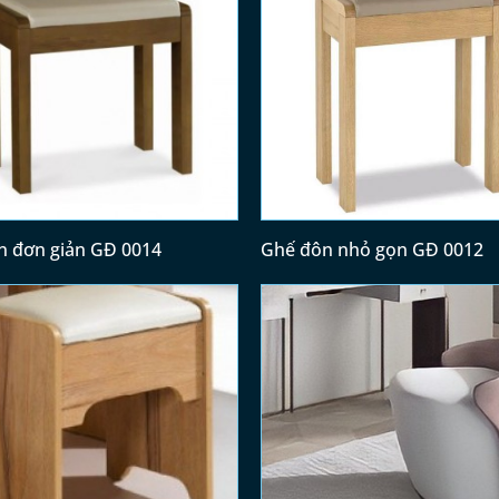
n đơn giản GĐ 0014
Ghế đôn nhỏ gọn GĐ 0012