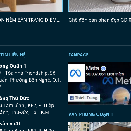
N NỆM BÀN TRANG ĐIỂM
Ghế đôn bàn phấn đẹp GĐ 
TIN LIÊN HỆ
FANPAGE
ò
ng Qu
ậ
n 1
7 - Tòa nhà Friendship, Số:
uẩn, Phường Bến Nghé, Q.1,
M
ò
ng Th
ủ
Đứ
c
3 Tam Bình , KP7, P. Hiệp
hánh, ThủĐức, Tp. HCM
VĂN PHÒNG QUẬN 1
s
ả
n xu
ấ
t
9 Tam Bình , KP7, P. Hiệp