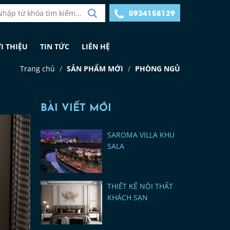
0934158129
I THIỆU
TIN TỨC
LIÊN HỆ
Trang chủ
SẢN PHẨM MỚI
PHÒNG NGỦ
BÀI VIẾT MỚI
SAROMA VILLA KHU
SALA
THIẾT KẾ NỘI THẤT
KHÁCH SẠN