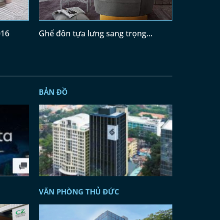
016
Ghế đôn tựa lưng sang trọng
GĐ006
BẢN ĐỒ
VĂN PHÒNG THỦ ĐỨC